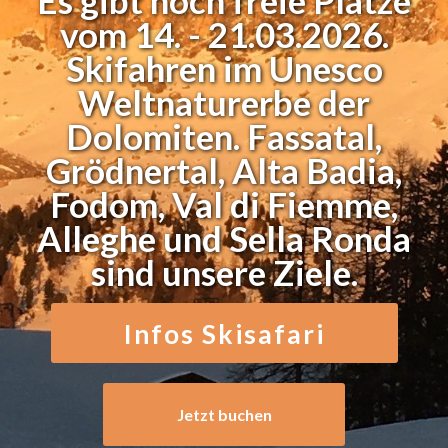
vom 14. - 21.03.2026.
Skifahren im Unesco
Weltnaturerbe der
Dolomiten. Fassatal,
Grödnertal, Alta Badia,
Fodom, Val di Fiemme,
Alleghe und Sella Ronda
sind unsere Ziele.
Infos Skisafari
Jetzt buchen