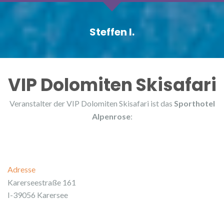
Steffen I.
VIP Dolomiten Skisafari
Veranstalter der VIP Dolomiten Skisafari ist das
Sporthotel
Alpenrose
:
Adresse
Karerseestraße 161
I-39056 Karersee