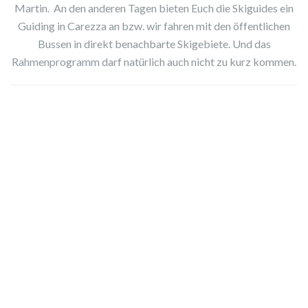
Martin. An den anderen Tagen bieten Euch die Skiguides ein
Guiding in Carezza an bzw. wir fahren mit den öffentlichen
Bussen in direkt benachbarte Skigebiete. Und das
Rahmenprogramm
darf natürlich auch nicht zu kurz kommen.
Zimmer-
Doppelzim
Doppelzim
kategorie
mer Classic
mer Superi
zur
or
Alleinbenut
pro Person
zung
€ 1.309
Reise
VIP Skisafari Exklusiv
VIP Skisafari Exklusiv
€ 1.519
Leistungen wie oben