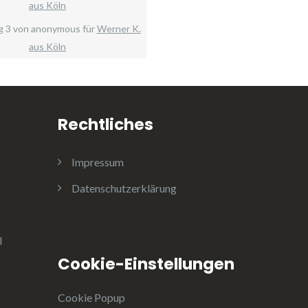
aus Köln
g
3
von
anonymous
für
Werner K.
aus Köln
Rechtliches
Impressum
Datenschutzerklärung
l
Cookie-Einstellungen
Cookie Popup