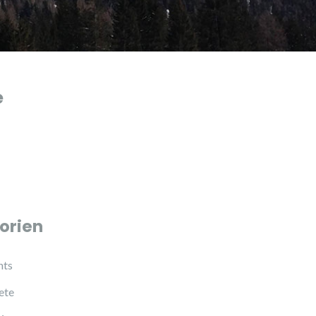
e
orien
hts
ete