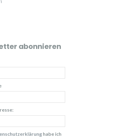
i
etter abonnieren
e
resse:
enschutzerklärung
habe ich