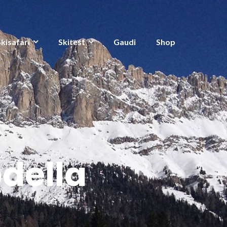
Skisafari
Skitest
Gaudi
Shop
odella