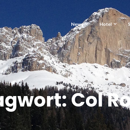
News
Hotel
agwort:
Col R