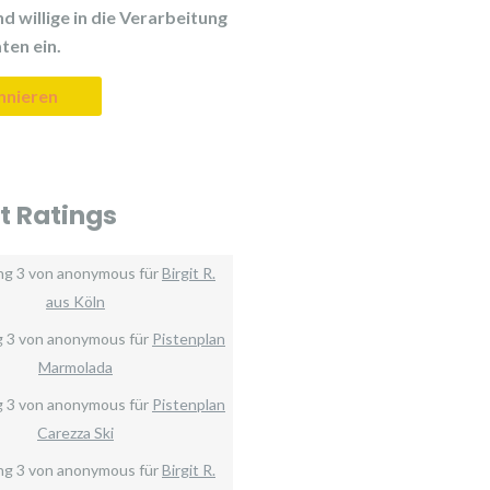
d willige in die Verarbeitung
ten ein.
t Ratings
ng
3
von
anonymous
für
Birgit R.
aus Köln
g
3
von
anonymous
für
Pistenplan
Marmolada
g
3
von
anonymous
für
Pistenplan
Carezza Ski
ng
3
von
anonymous
für
Birgit R.