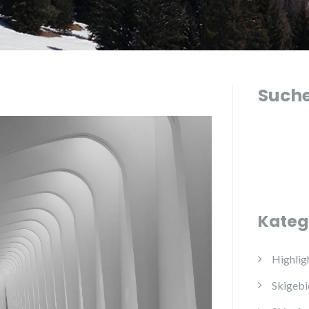
Such
Kateg
Highlig
Skigebi