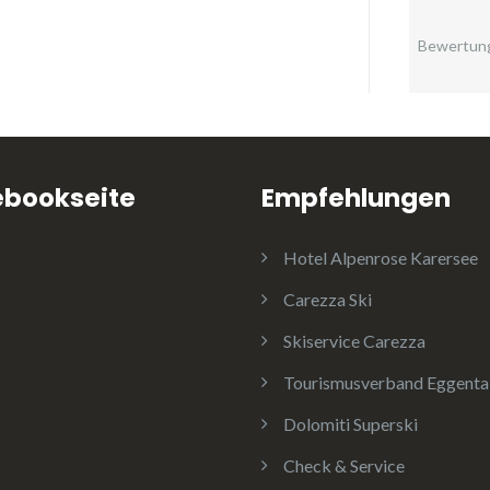
Bewertun
ebookseite
Empfehlungen
Hotel Alpenrose Karersee
Carezza Ski
Skiservice Carezza
Tourismusverband Eggenta
Dolomiti Superski
Check & Service