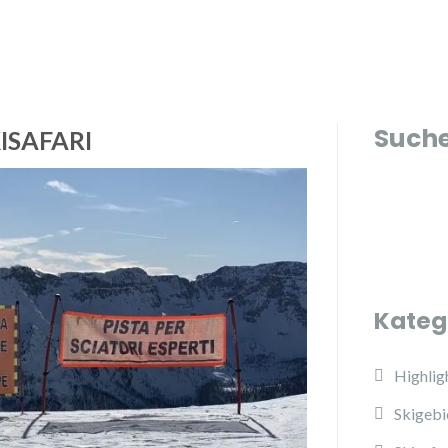
Such
KISAFARI
Kateg
Highlig
Skigebi