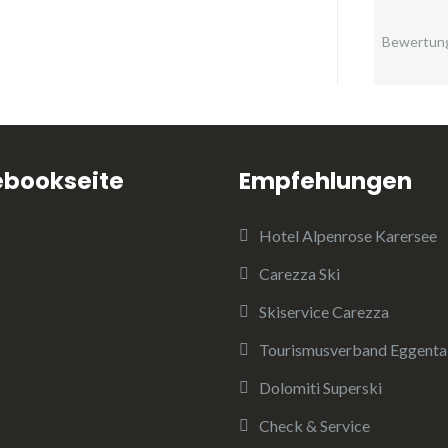
Bewertun
ebookseite
Empfehlungen
Hotel Alpenrose Karersee
Carezza Ski
Skiservice Carezza
Tourismusverband Eggenta
Dolomiti Superski
Check & Service