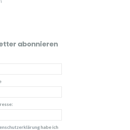
i
etter abonnieren
e
resse:
enschutzerklärung
habe ich