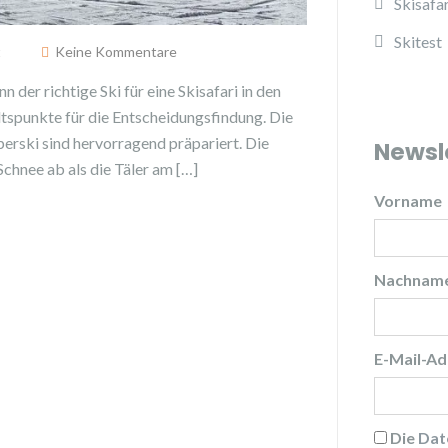
Skisafar
Skitest
t
Keine Kommentare
n der richtige Ski für eine Skisafari in den
ltspunkte für die Entscheidungsfindung. Die
erski sind hervorragend präpariert. Die
Newsl
hnee ab als die Täler am […]
Vorname
Nachnam
E-Mail-Ad
Die
Dat