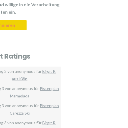
d willige in die Verarbeitung
ten ein.
t Ratings
ng
3
von
anonymous
für
Birgit R.
aus Köln
g
3
von
anonymous
für
Pistenplan
Marmolada
g
3
von
anonymous
für
Pistenplan
Carezza Ski
ng
3
von
anonymous
für
Birgit R.