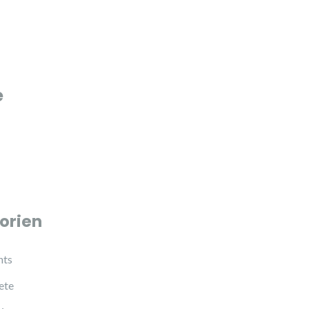
e
orien
hts
ete