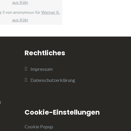
aus Köln
g
3
von
anonymous
für
Werner K.
aus Köln
Rechtliches
Impressum
Datenschutzerklärung
l
Cookie-Einstellungen
Cookie Popup