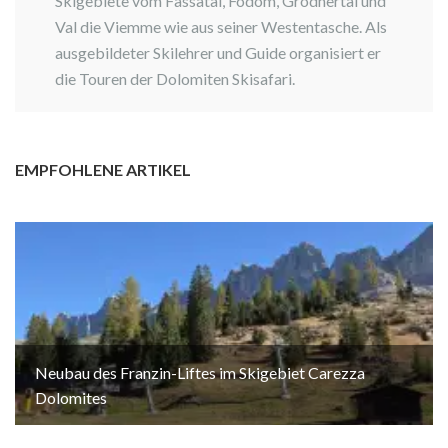
Skigebiete vom Fassatal, Fodom, Grödnertal und
Val die Viemme wie aus seiner Westentasche. Als
ausgebildeter Skilehrer und Guide organisiert er
die Touren der Dolomiten Skisafari.
EMPFOHLENE ARTIKEL
Neubau des Franzin-Liftes im Skigebiet Carezza
Dolomites