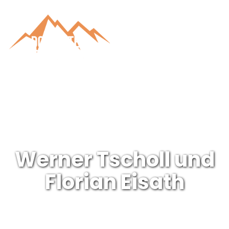
Werner Tscholl und
Florian Eisath