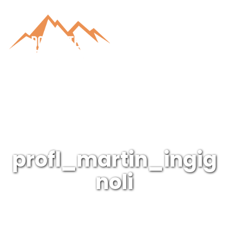
profl_martin_ingig
noli