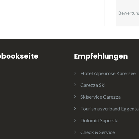
Bewertun
ebookseite
Empfehlungen
Hotel Alpenrose Karersee
Carezza Ski
Skiservice Carezza
Tourismusverband Eggenta
Dolomiti Superski
Check & Service