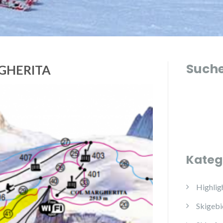
Such
GHERITA
Kateg
Highlig
Skigebi