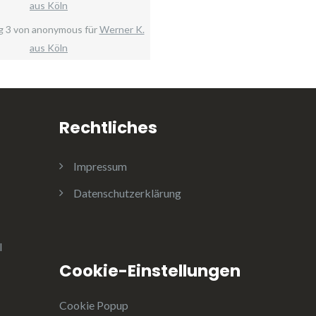
aus Köln
g
3
von
anonymous
für
Werner K.
aus Köln
Rechtliches
Impressum
Datenschutzerklärung
l
Cookie-Einstellungen
Cookie Popup