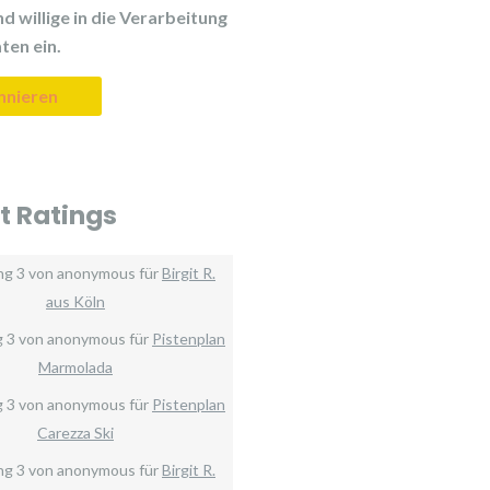
d willige in die Verarbeitung
ten ein.
t Ratings
ng
3
von
anonymous
für
Birgit R.
aus Köln
g
3
von
anonymous
für
Pistenplan
Marmolada
g
3
von
anonymous
für
Pistenplan
Carezza Ski
ng
3
von
anonymous
für
Birgit R.