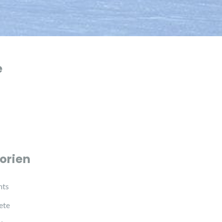
e
orien
hts
ete