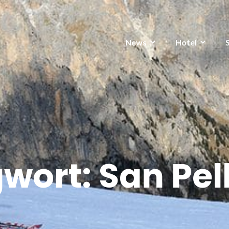
News
Hotel
gwort:
San Pel