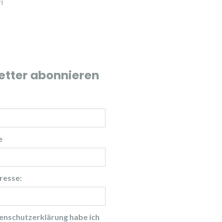
i
etter abonnieren
e
resse:
enschutzerklärung
habe ich