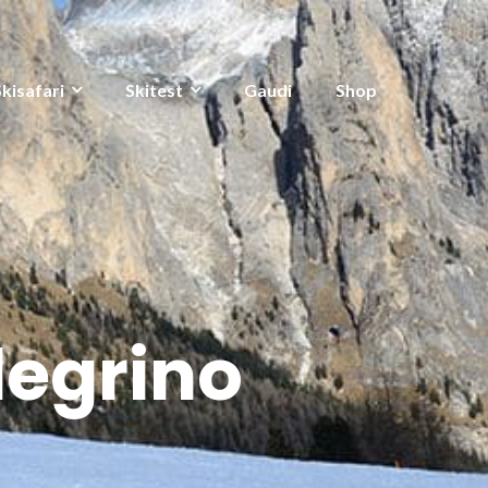
Skisafari
Skitest
Gaudi
Shop
legrino