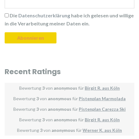
Die
Datenschutzerklärung
habe ich gelesen und willige
in die Verarbeitung meiner Daten ein.
Recent Ratings
Bewertung
3
von
anonymous
für
Birgit R. aus Köln
Bewertung
3
von
anonymous
für
Pistenplan Marmolada
Bewertung
3
von
anonymous
für
Pistenplan Carezza Ski
Bewertung
3
von
anonymous
für
Birgit R. aus Köln
Bewertung
3
von
anonymous
für
Werner K. aus Köln