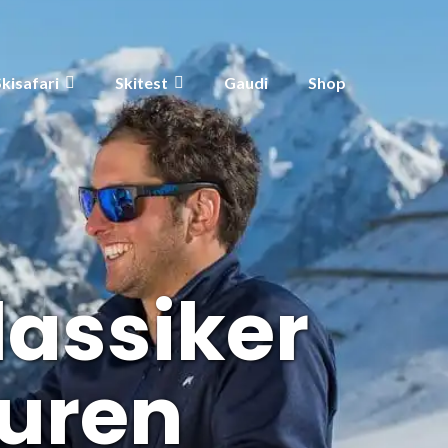
Skisafari
Skitest
Gaudi
Shop
lassiker
ouren