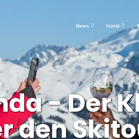
News
Hotel
nda - Der K
r den Skit