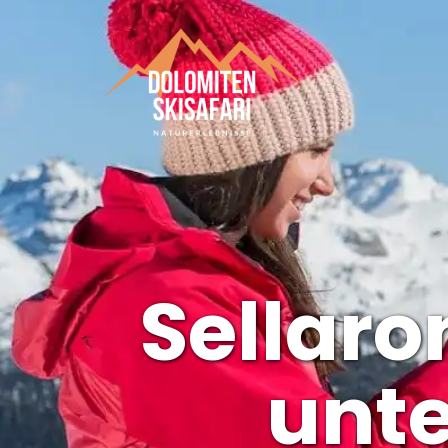
Sellaro
unte