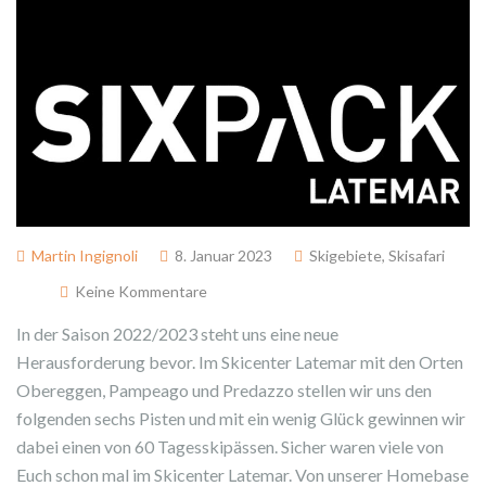
Martin Ingignoli
8. Januar 2023
Skigebiete
,
Skisafari
Keine Kommentare
In der Saison 2022/2023 steht uns eine neue
Herausforderung bevor. Im Skicenter Latemar mit den Orten
Obereggen, Pampeago und Predazzo stellen wir uns den
folgenden sechs Pisten und mit ein wenig Glück gewinnen wir
dabei einen von 60 Tagesskipässen. Sicher waren viele von
Euch schon mal im Skicenter Latemar. Von unserer Homebase