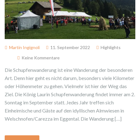
Martin Ingignoli
11. September 2022
Highlights
Keine Kommentare
Die Schupfenwanderung ist eine Wanderung der besonderen
Art. Denn hier geht es nicht darum, besonders viele Kilometer
oder Höhenmeter zu gehen. Vielmehr ist hier der Weg das
Ziel. Die König Laurin Schupfenwanderung findet immer am 2.
Sonntag im September statt. Jedes Jahr treffen sich
Einheimische und Gäste auf den idyllischen Almwiesen in
Welschnofen/Carezza im Eggental. Die Wanderung […]