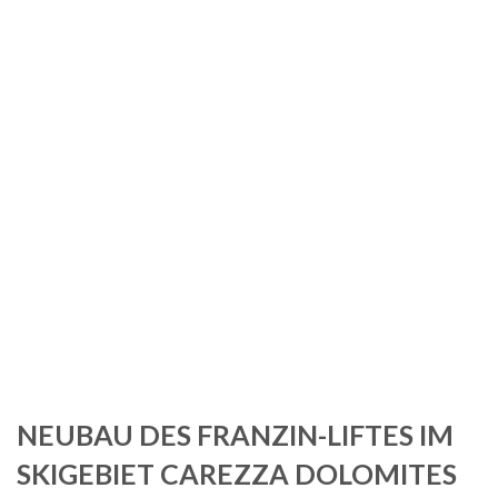
Getreu dem Hashtag #alleswaswirlieben ist Martin seit 2005
bekennender Dolomiten-Liebhaber und hat in Carezza am
Fuße des Rosengartens seine zweite Heimat gefunden. Durch
unzählige Touren kennt er die Skigebiete vom Fassatal,
Fodom, Grödnertal und Val die Viemme wie aus seiner
Westentasche. Als ausgebildeter Skilehrer und Guide
organisiert er die Touren der Dolomiten Skisafari.
NEUBAU DES FRANZIN-LIFTES IM
SKIGEBIET CAREZZA DOLOMITES